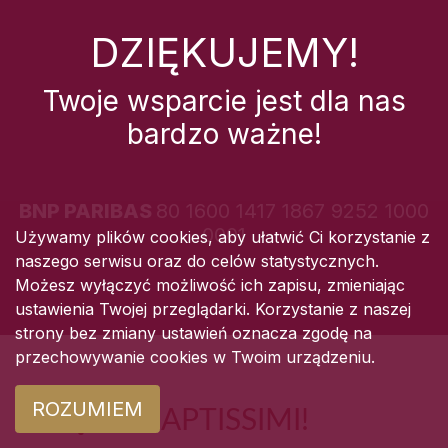
DZIĘKUJEMY!
Twoje wsparcie jest dla nas
bardzo ważne!
BNP PARIBAS
80 1600 1417 1867 9252 1000
0001
Używamy plików cookies, aby ułatwić Ci korzystanie z
naszego serwisu oraz do celów statystycznych.
Możesz wyłączyć możliwość ich zapisu, zmieniając
ustawienia Twojej przeglądarki. Korzystanie z naszej
strony bez zmiany ustawień oznacza zgodę na
przechowywanie cookies w Twoim urządzeniu.
ROZUMIEM
Dołącz do APTISSIMI!