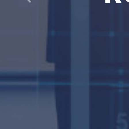
Poprzedni
dla których 