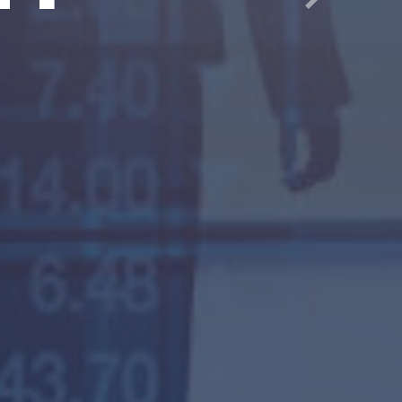
Następny
ają znaczenie