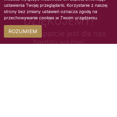
ustawienia Twojej przeglądarki. Korzystanie z naszej
strony bez zmiany ustawień oznacza zgodę na
DZIĘKUJEMY!
przechowywanie cookies w Twoim urządzeniu.
ROZUMIEM
Twoje wsparcie jest dla nas
bardzo ważne!
BNP PARIBAS
80 1600 1417 1867 9252 1000
0001