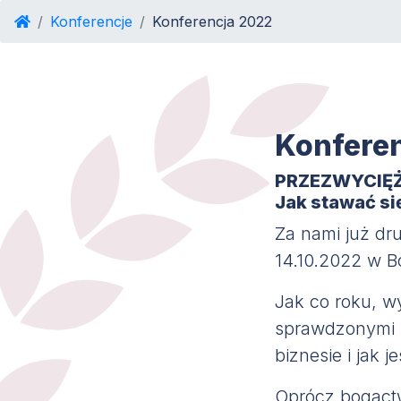
Konferencje
Konferencja 2022
Konfere
PRZEZWYCIĘŻ
Jak stawać s
Za nami już dr
14.10.2022 w B
Jak co roku, wy
sprawdzonymi s
biznesie i jak j
Oprócz bogactw