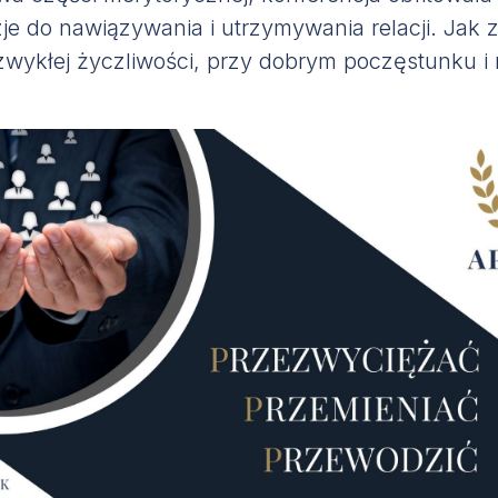
je do nawiązywania i utrzymywania relacji. Jak
zwykłej życzliwości, przy dobrym poczęstunku