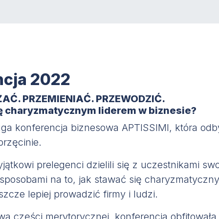
ncja 2022
AĆ. PRZEMIENIAĆ. PRZEWODZIĆ.
ię charyzmatycznym liderem w biznesie?
uga konferencja biznesowa APTISSIMI, która odby
orzęcinie.
jątkowi prelegenci dzielili się z uczestnikami sw
posobami na to, jak stawać się charyzmatyczn
eszcze lepiej prowadzić firmy i ludzi.
a części merytorycznej, konferencja obfitowała