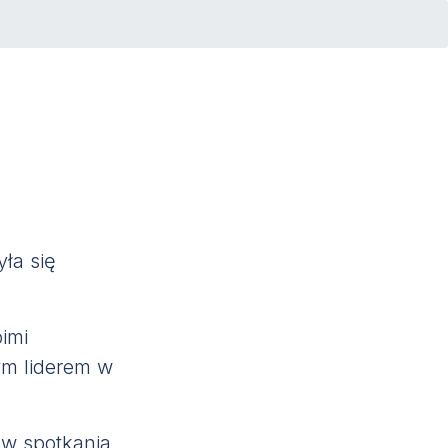
ła się
oimi
ym liderem w
 w spotkania,